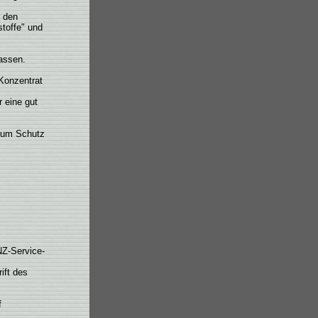
r den
stoffe" und
lassen.
Konzentrat
r eine gut
 Zum Schutz
Z-Service-
ift des
f