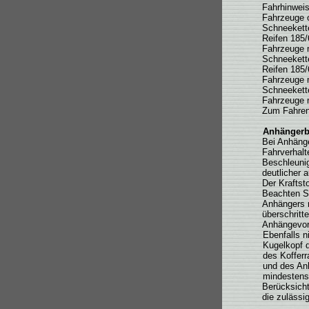
Fahrhinweis
Fahrzeuge 
Schneekette
Reifen 185/
Fahrzeuge m
Schneekette
Reifen 185/
Fahrzeuge m
Schneekette
Fahrzeuge m
Zum Fahren
Anhängerb
Bei Anhänge
Fahrverhalt
Beschleunig
deutlicher 
Der Kraftst
Beachten S
Anhängers 
überschritt
Anhängevorr
Ebenfalls n
Kugelkopf d
des Kofferr
und des An
mindestens 
Berücksicht
die zulässi