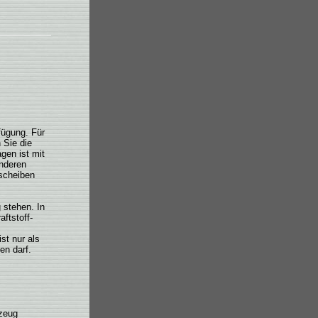
fügung. Für
 Sie die
gen ist mit
anderen
uscheiben
 stehen. In
ftstoff-
st nur als
en darf.
rzeug