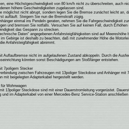
en, eine Höchstgeschwindigkeit von 80 km/h nicht zu überschreiten, auch nic
 denen höhere Geschwindigkeiten zugelassen sind.
 möglichst nicht abrupt, sondern legen Sie die Bremse zunächst leicht an, d
st aufläuft. Steigern Sie nun die Bremskraft zügig.
Anhänger einmal ins Pendeln geraten, nehmen Sie die Fahrgeschwindigkeit zu
egen und bremsen Sie notfalls. Versuchen Sie auf keinen Fall, durch Erhöhen 
indigkeit das Gespann zu strecken.
Technische Daten" angegebenen Anfahrsteigfähigkeiten sind auf Meereshöhe 
 im Gebirge ist deshalb zu beachten, daß mit zunehmender Höhe die Motorle
die Anfahrsteigfähigkeit abnimmt.
t Auflaufbremse nicht im aufgelaufenen Zustand abkoppeln. Durch die Ausfe
mseinrichtung könnten sonst Beschädigungen am Stoßfänger entstehen.
it 7poligem Stecker
verbindung zwischen Fahrzeugen mit 13poliger Steckdose und Anhänger mit 
n mit beigelegten Adapterkabel hergestellt werden.
 für Wohnwagen
it 13poliger Steckdose sind mit einer Dauerstromleitung vorgerüstet. Dauers
 und im Adapterkabel von einer Mercedes-Benz Service-Station anschließen 