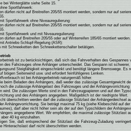
e bei Winterglätte siehe Seite 15.
ohne Sportfahrwerk:
n dürfen nicht auf Breitreifen 205/55 montiert werden, sondern nur auf serie
65.
it Sportfahrwerk ohne Niveauregulierung:
n dürfen nicht auf Breitreifen 205/55 montiert werden, sondern nur auf serie
65.
it Sportfahrwerk und mit Niveauregulierung:
n dürfen auf Breitreifen 205/55 oder auf Winterreifen 185/65 montiert werden.
it Antriebs-Schlupf-Regelung (ASR):
 mit Schneeketten den Schneekettenschalter betätigen.
etrieb
rbetrieb ist zu berücksichtigen, daß sich das Fahrverhalten des Gespannes
en des Fahrzeuges ohne Anhänger unterscheidet. Das Gespann ist schwerer, 
ungs­und Steigfähigkeit eingeschränkt und benötigt längere Bremswege. Es re
auf böigen Seitenwind usw. und erfordert feinfühligeres Lenken.
offverbrauch ist bei Anhängerbetrieb naturgemäß höher.
ie beim Beladen des Anhängers, daß weder das zulässige Gesamtgewicht de
noch die zulässige Anhängelast des Fahrzeuges und der Anhängevorrichtung
en wird. Die zulässigen Werte sind in den Fahrzeugpapieren und auf den Typsc
ichtung und des Anhängers angegeben. Maßgeblich ist der niedrigste Wert.
icht überschritten werden darf die zulässige Stützlast der Anhängerdeichsel a
er Anhängevorrichtung. Sie beträgt maximal 75 kg (siehe Klebeschild auf de
aumes), darf aber nicht höher sein als der auf den Typschildern der Anhängev
hängers angegebene Wert. Wir empfehlen, die maximal zulässige Stützlast a
aber 40 kg ein­zuhalten.
igen Sie, daß entsprechend der Stützlast die Fahrzeug-Zuladung verringer
ge Hinterachslast darf nicht überschritten werden.