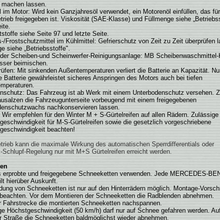
" machen lassen.
 im Motor: Wird kein Ganzjahresöl verwendet, ein Motorenöl einfüllen, das fü
trieb freigegeben ist. Viskosität (SAE-Klasse) und Füllmenge siehe „Betriebs
ite.
tstoffe siehe Seite 97 und letzte Seite.
s-/Frostschutzmittel im Kühlmittel: Gefrierschutz von Zeit zu Zeit überprüfen 
e siehe „Betriebsstoffe".
n der Scheiben-und Scheinwerfer-Reinigungsanlage: MB Scheibenwaschmittel-
ser beimischen.
prüfen: Mit sinkenden Außentemperaturen verliert die Batterie an Kapazität. Nu
 Batterie gewährleistet sicheres Anspringen des Motors auch bei tiefen
mperaturen.
enschutz: Das Fahrzeug ist ab Werk mit einem Unterbodenschutz versehen.
ausalzen die Fahrzeugunterseite vorbeugend mit einem freigegebenen
denschutzwachs nachkonservieren lassen.
 Wir empfehlen für den Winter M + S-Gürtelreifen auf allen Rädern. Zulässige
geschwindigkeit für M-S-Gürtelreifen sowie die gesetzlich vorgeschriebene
geschwindigkeit beachten!
trieb kann die maximale Wirkung des automatischen Sperrdifferentials oder
s-Schlupf-Regelung nur mit M+S Gürtelreifen erreicht werden.
ten
s erprobte und freigegebene Schneeketten verwenden. Jede MERCEDES-BEN
ilt hierüber Auskunft.
ung von Schneeketten ist nur auf den Hinterrädern möglich. Montage-Vorschr
s beachten. Vor dem Montieren der Schneeketten die Radblenden abnehmen.
r Fahrstrecke die montierten Schneeketten nachspannen.
ge Höchstgeschwindigkeit (50 km/h) darf nur auf Schnee gefahren werden. Au
r Straße die Schneeketten baldmöglichst wieder abnehmen.