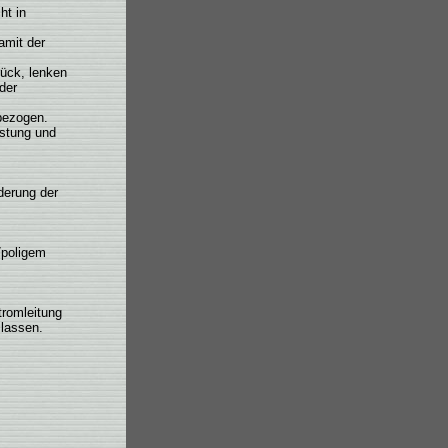
ht in
amit der
rück, lenken
der
bezogen.
istung und
derung der
7poligem
tromleitung
lassen.