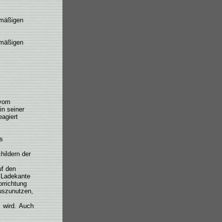
nmäßigen
nmäßigen
 vom
in seiner
agiert
s
hildern der
uf den
r Ladekante
orrichtung
uszunutzen,
t wird. Auch