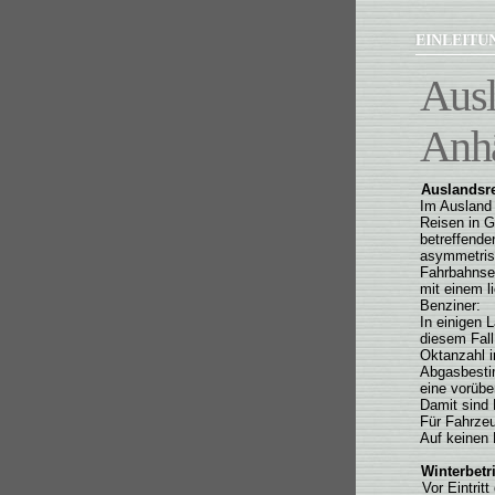
EINLEIT
Ausl
Anhä
Auslandsr
Im Ausland 
Reisen in G
betreffende
asymmetrisc
Fahrbahnsei
mit einem l
Benziner:
In einigen 
diesem Fall
Oktanzahl i
Abgasbestim
eine vorübe
Damit sind 
Für Fahrzeu
Auf keinen F
Winterbetr
Vor Eintri