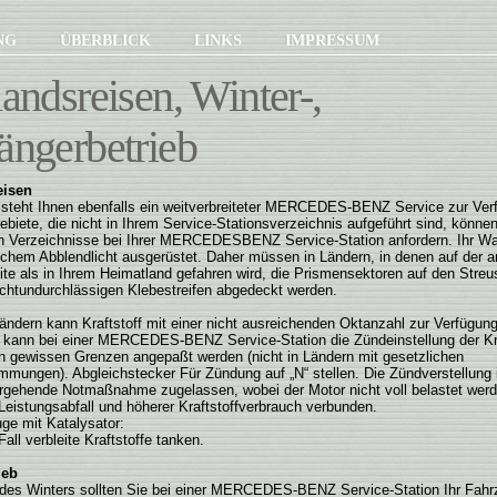
UNG
ÜBERBLICK
LINKS
IMPRESSUM
andsreisen, Winter-,
ngerbetrieb
eisen
steht Ihnen ebenfalls ein weitverbreiteter MERCEDES-BENZ Service zur Ver
ebiete, die nicht in Ihrem Service-Stationsverzeichnis aufgeführt sind, können
n Verzeichnisse bei Ihrer MERCEDES­BENZ Service-Station anfordern. Ihr Wa
hem Abblendlicht ausgerüstet. Daher müssen in Ländern, in denen auf der 
te als in Ihrem Heimatland gefahren wird, die Prismensektoren auf den Stre
ichtundurchlässigen Klebestreifen abgedeckt werden.
Ländern kann Kraftstoff mit einer nicht ausreichenden Oktanzahl zur Verfügung
 kann bei einer MERCEDES-BENZ Service-Station die Zündeinstellung der Kra
n gewissen Grenzen angepaßt werden (nicht in Ländern mit gesetzlichen
mungen). Abgleichstecker Für Zündung auf „N“ stellen. Die Zündverstellung i
rgehende Notmaßnahme zugelassen, wobei der Motor nicht voll belastet werd
Leistungsabfall und höherer Kraftstoffverbrauch verbunden.
ge mit Katalysator:
all verbleite Kraftstoffe tanken.
ieb
tt des Winters sollten Sie bei einer MERCEDES-BENZ Service-Station Ihr Fah