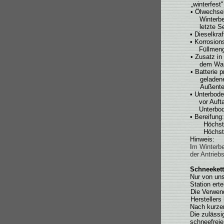
„winterfest
• Ölwechsel
Winterbe
letzte Se
• Dieselkraf
• Korrosion
Füllmeng
• Zusatz i
dem Was
• Batterie 
geladene
Außente
• Unterbod
vor Auft
Unterbo
•
Bereifung:
Höchst
Höchst
Hinweis:
I
m Winterbe
der Antrieb
Schneeket
Nur von un
Station erte
Die Verwend
Hersteller
Nach kurze
Die zulässi
schneefreie