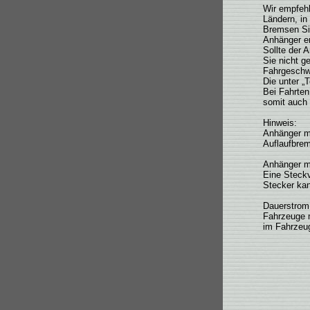
Wir empfehl
Ländern, in
Bremsen Sie
Anhänger er
Sollte der 
Sie nicht g
Fahrgeschw
Die unter „
Bei Fahrten
somit auch 
Hinweis:
Anhänger mi
Auflaufbre
Anhänger m
Eine Steck
Stecker kan
Dauerstrom
Fahrzeuge m
im Fahrzeug